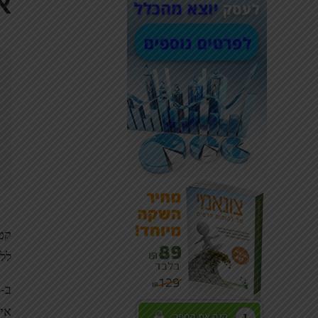
את
ללמ
אי